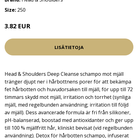
Size:
250
3.82 EUR
4.5 EUR
LISÄTIETOJA
Head & Shoulders Deep Cleanse schampo mot mjäll
tränger djupt ner i hårbottnens porer för att bekämpa
fet hårbotten och huvudorsaken till mjäll, för upp till 72
timmars skydd mot mjäll, irritation och torrhet (synliga
mjäll, med regelbunden användning; irritation till följd
av mjäll). Dess avancerade formula är fri från silikoner,
pH-balanserad, boostad med antioxidanter och ger upp
till 100 % mjällfritt hår, kliniskt bevisat (vid regelbunden
användning). Detox för hårbotten schampo, infuserat