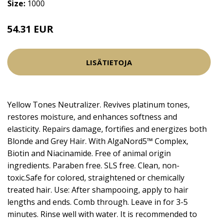
Size:
1000
54.31 EUR
63.9 EUR
LISÄTIETOJA
Yellow Tones Neutralizer. Revives platinum tones,
restores moisture, and enhances softness and
elasticity. Repairs damage, fortifies and energizes both
Blonde and Grey Hair. With AlgaNord5™ Complex,
Biotin and Niacinamide. Free of animal origin
ingredients. Paraben free. SLS free. Clean, non-
toxic.Safe for colored, straightened or chemically
treated hair. Use: After shampooing, apply to hair
lengths and ends. Comb through. Leave in for 3-5
minutes. Rinse well with water. It is recommended to