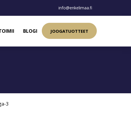
info@enkelimaa.fi
TOIMII
BLOGI
JOOGATUOTTEET
a-3