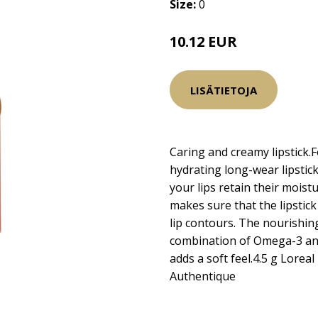
Size:
0
10.12 EUR
13.5 EUR
LISÄTIETOJA
Caring and creamy lipstick.
hydrating long-wear lipstic
your lips retain their mois
makes sure that the lipstick
lip contours. The nourishin
combination of Omega-3 and
adds a soft feel.4.5 g Lorea
Authentique