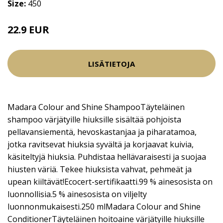
Size:
450
22.9 EUR
LISÄTIETOJA
Madara Colour and Shine ShampooTäyteläinen
shampoo värjätyille hiuksille sisältää pohjoista
pellavansiementä, hevoskastanjaa ja piharatamoa,
jotka ravitsevat hiuksia syvältä ja korjaavat kuivia,
käsiteltyjä hiuksia. Puhdistaa hellävaraisesti ja suojaa
hiusten väriä. Tekee hiuksista vahvat, pehmeät ja
upean kiiltävät!Ecocert-sertifikaatti.99 % ainesosista on
luonnollisia.5 % ainesosista on viljelty
luonnonmukaisesti.250 mlMadara Colour and Shine
ConditionerTäyteläinen hoitoaine värjätyille hiuksille