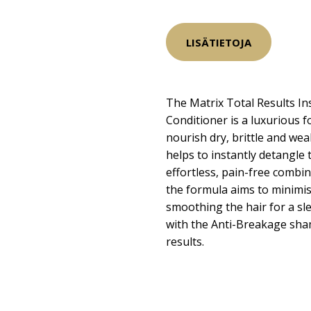
LISÄTIETOJA
The Matrix Total Results I
Conditioner is a luxurious f
nourish dry, brittle and we
helps to instantly detangle
effortless, pain-free combing
the formula aims to minimis
smoothing the hair for a sl
with the Anti-Breakage sha
results.