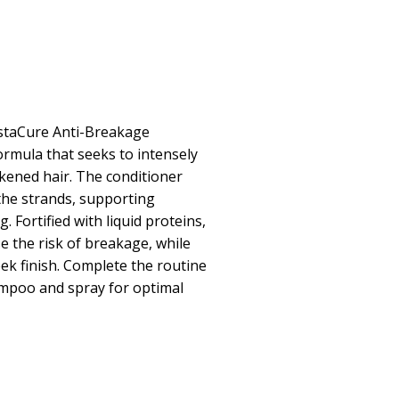
nstaCure Anti-Breakage
ormula that seeks to intensely
akened hair. The conditioner
 the strands, supporting
. Fortified with liquid proteins,
e the risk of breakage, while
eek finish. Complete the routine
mpoo and spray for optimal