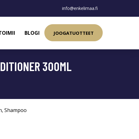
info@enkelimaa.fi
TOIMII
BLOGI
JOOGATUOTTEET
NDITIONER 300ML
n
,
Shampoo