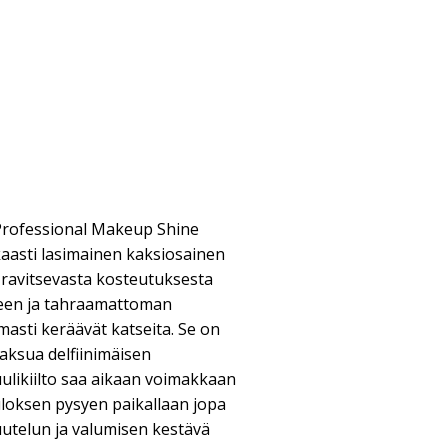
 Professional Makeup Shine
kkaasti lasimainen kaksiosainen
 ravitsevasta kosteutuksesta
meen ja tahraamattoman
rmasti keräävät katseita. Se on
maksua delfiinimäisen
uulikiilto saa aikaan voimakkaan
oksen pysyen paikallaan jopa
uutelun ja valumisen kestävä