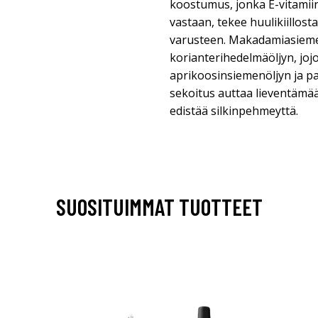
koostumus, jonka E-vitamiin
vastaan, tekee huulikiillos
varusteen. Makadamiasieme
korianterihedelmäöljyn, jo
aprikoosinsiemenöljyn ja 
sekoitus auttaa lieventämää
edistää silkinpehmeyttä.
SUOSITUIMMAT TUOTTEET