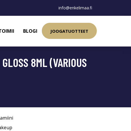
info@enkelimaa.fi
TOIMII
BLOGI
JOOGATUOTTEET
 GLOSS 8ML (VARIOUS
tamiini
akeup