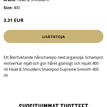
Size:
400
3.31 EUR
3.9 EUR
LISÄTIETOJA
Ett återfuktande hårschampo med arganolja. Schampot
motverkar mjäll och gör håret glansigt och mjukt.400
ml Head & Shoulders Shampoo Supreme Smooth 400
ml
SUOSITUIMMAT TUOTTEET