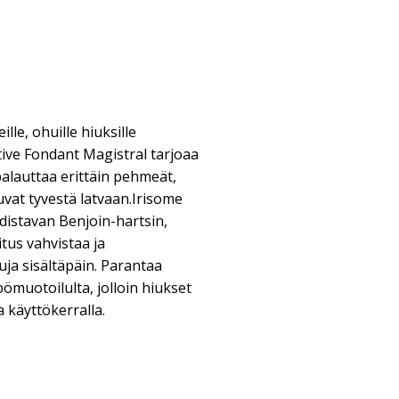
ille, ohuille hiuksille
tive Fondant Magistral tarjoaa
 palauttaa erittäin pehmeät,
vat tyvestä latvaan.Irisome
istavan Benjoin-hartsin,
tus vahvistaa ja
ja sisältäpäin. Parantaa
pömuotoilulta, jolloin hiukset
a käyttökerralla.