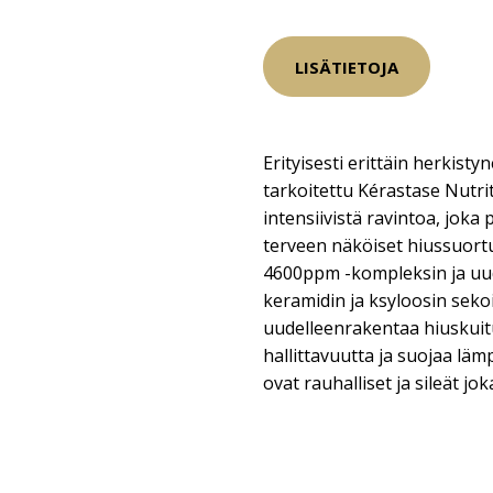
LISÄTIETOJA
Erityisesti erittäin herkistyne
tarkoitettu Kérastase Nutri
intensiivistä ravintoa, joka
terveen näköiset hiussuortu
4600ppm -kompleksin ja uud
keramidin ja ksyloosin sekoi
uudelleenrakentaa hiuskuitu
hallittavuutta ja suojaa läm
ovat rauhalliset ja sileät jok