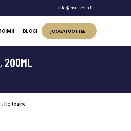
info@enkelimaa.fi
TOIMII
BLOGI
JOOGATUOTTEET
, 200ML
n
,
Hoitoaine