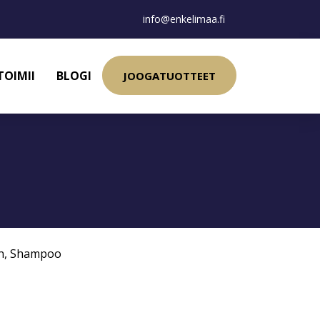
info@enkelimaa.fi
TOIMII
BLOGI
JOOGATUOTTEET
n
,
Shampoo