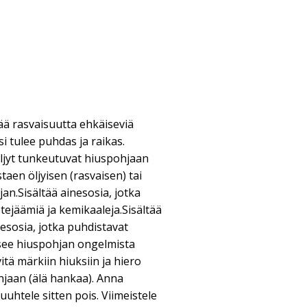
ää rasvaisuutta ehkäiseviä
 tulee puhdas ja raikas.
öljyt tunkeutuvat hiuspohjaan
taen öljyisen (rasvaisen) tai
jan.Sisältää ainesosia, jotka
tejäämiä ja kemikaaleja.Sisältää
nesosia, jotka puhdistavat
isee hiuspohjan ongelmista
itä märkiin hiuksiin ja hiero
ohjaan (älä hankaa). Anna
uuhtele sitten pois. Viimeistele