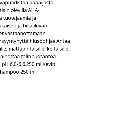
yväpuhdistaa papaijasta,
isin olevilla AHA-
ja tuotejäämiä ja
kaisen ja hilseilevän
set vastaanottamaan
ärsyyntynyttä hiuspohjaa.Antaa
le, mattapintaisille, keltaisille
painottaa talin tuotantoa.
. pH 6,0-6,6.250 ml Kevin
Shampoo 250 ml