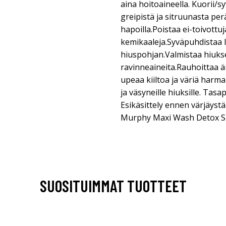
aina hoitoaineella. Kuorii/s
greipistä ja sitruunasta perä
hapoilla.Poistaa ei-toivottu
kemikaaleja.Syväpuhdistaa li
hiuspohjan.Valmistaa hiuk
ravinneaineita.Rauhoittaa 
upeaa kiiltoa ja väriä harmail
ja väsyneille hiuksille. Tasa
Esikäsittely ennen värjäystä
Murphy Maxi Wash Detox 
SUOSITUIMMAT TUOTTEET