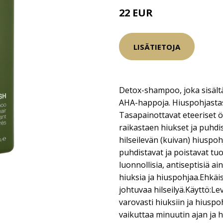
22 EUR
27.5 EUR
LISÄTIETOJA
Detox-shampoo, joka sisält
AHA-happoja. Hiuspohjastasi
Tasapainottavat eteeriset 
raikastaen hiukset ja puhdis
hilseilevän (kuivan) hiuspoh
puhdistavat ja poistavat tuo
luonnollisia, antiseptisiä ai
hiuksia ja hiuspohjaa.Ehkä
johtuvaa hilseilyä.Käyttö:Lev
varovasti hiuksiin ja hiusp
vaikuttaa minuutin ajan ja h