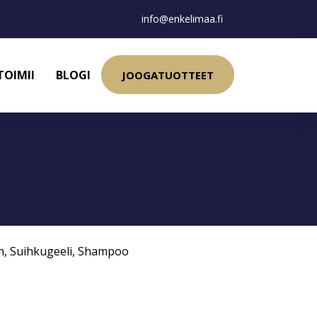
info@enkelimaa.fi
TOIMII
BLOGI
JOOGATUOTTEET
n
,
Suihkugeeli
,
Shampoo