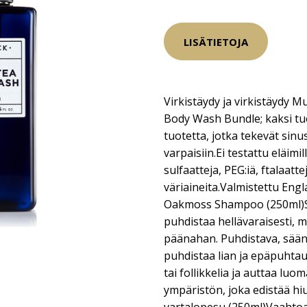
LISÄTIETOJA
Virkistäydy ja virkistäydy
Body Wash Bundle; kaksi t
tuotetta, jotka tekevät sin
varpaisiin.Ei testattu eläimil
sulfaatteja, PEG:iä, ftalaatte
väriaineita.Valmistettu Engl
Oakmoss Shampoo (250ml)S
puhdistaa hellävaraisesti, m
päänahan. Puhdistava, sään
puhdistaa lian ja epäpuhta
tai follikkelia ja auttaa lu
ympäristön, joka edistää hi