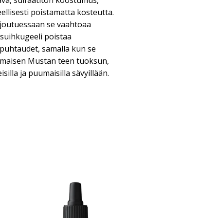
va, sulfaatiton koostumus,
ellisesti poistamatta kosteutta.
 joutuessaan se vaahtoaa
ä suihkugeeli poistaa
äpuhtaudet, samalla kun se
maisen Mustan teen tuoksun,
isilla ja puumaisilla sävyillään.