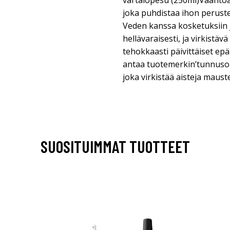
vartalopesu (250ml)Vaahtoa
joka puhdistaa ihon peruste
Veden kanssa kosketuksiin
hellävaraisesti, ja virkistäv
tehokkaasti päivittäiset ep
antaa tuotemerkin’tunnuso
joka virkistää aisteja mauste
SUOSITUIMMAT TUOTTEET