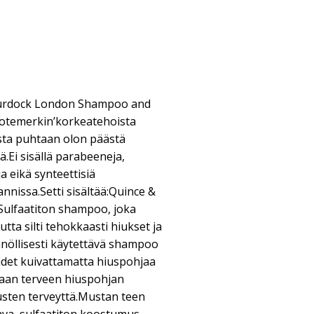
 Murdock London Shampoo and
uotemerkin’korkeatehoista
usta puhtaan olon päästä
lä.Ei sisällä parabeeneja,
ja eikä synteettisiä
annissa.Setti sisältää:Quince &
ulfaatiton shampoo, joka
utta silti tehokkaasti hiukset ja
nöllisesti käytettävä shampoo
udet kuivattamatta hiuspohjaa
omaan terveen hiuspohjan
usten terveyttä.Mustan teen