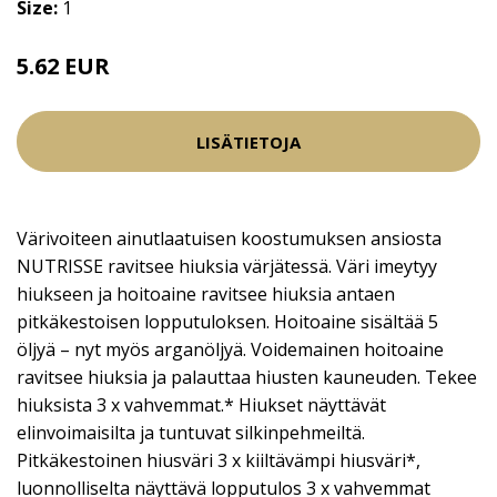
Size:
1
5.62 EUR
7.5 EUR
LISÄTIETOJA
Värivoiteen ainutlaatuisen koostumuksen ansiosta
NUTRISSE ravitsee hiuksia värjätessä. Väri imeytyy
hiukseen ja hoitoaine ravitsee hiuksia antaen
pitkäkestoisen lopputuloksen. Hoitoaine sisältää 5
öljyä – nyt myös arganöljyä. Voidemainen hoitoaine
ravitsee hiuksia ja palauttaa hiusten kauneuden. Tekee
hiuksista 3 x vahvemmat.* Hiukset näyttävät
elinvoimaisilta ja tuntuvat silkinpehmeiltä.
Pitkäkestoinen hiusväri 3 x kiiltävämpi hiusväri*,
luonnolliselta näyttävä lopputulos 3 x vahvemmat